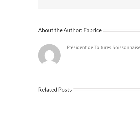
About the Author:
Fabrice
Président de Toitures Soissonnais
Related Posts
EVENEMENT
:
Installateur
Notre
conseil
présence
expert
au