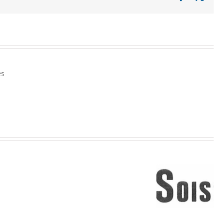
es
Rétrospective…
Le
UNE
Acte 1
5ème
DE