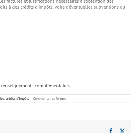
es factures et justifications nécessaires à l’obtention des
roits à des crédits d’impôts, voire d’éventuelles subventions du
s renseignements complémentaires.
sur
des
,
crédits d'impôts
|
Commentaires fermés
Les
aides
et
crédits
d’impôts
Faceboo
X