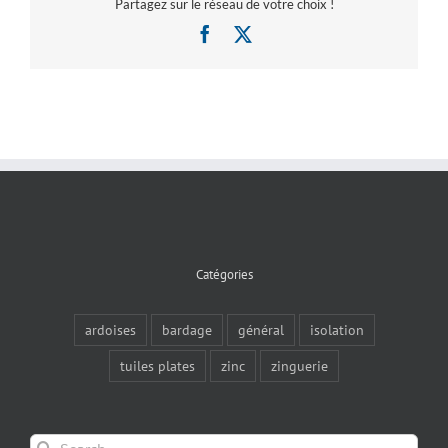
Partagez sur le réseau de votre choix !
Facebook
X
Catégories
ardoises
bardage
général
isolation
tuiles plates
zinc
zinguerie
Search