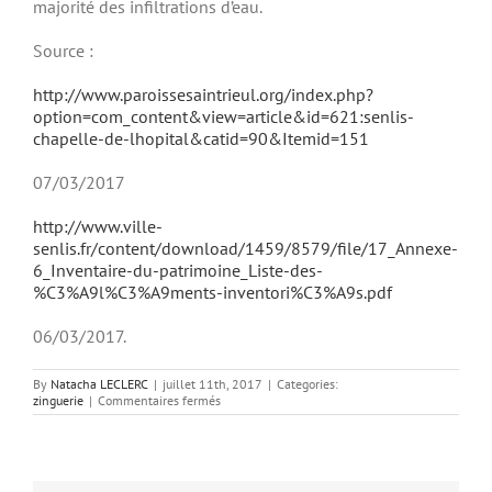
majorité des infiltrations d’eau.
Source :
http://www.paroissesaintrieul.org/index.php?
option=com_content&view=article&id=621:senlis-
chapelle-de-lhopital&catid=90&Itemid=151
07/03/2017
http://www.ville-
senlis.fr/content/download/1459/8579/file/17_Annexe-
6_Inventaire-du-patrimoine_Liste-des-
%C3%A9l%C3%A9ments-inventori%C3%A9s.pdf
06/03/2017.
By
Natacha LECLERC
|
juillet 11th, 2017
|
Categories:
sur
zinguerie
|
Commentaires fermés
chapelle
St
Lazare
–
Senlis