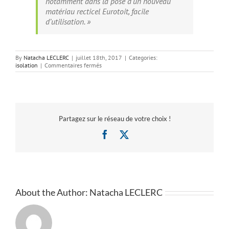
notamment dans la pose d’un nouveau
matériau recticel Eurotoit, facile
d’utilisation. »
By
Natacha LECLERC
|
juillet 18th, 2017
|
Categories:
sur
isolation
|
Commentaires fermés
isolation
par
l’extérieur,
Soissons
Partagez sur le réseau de votre choix !
Facebook
X
About the Author:
Natacha LECLERC