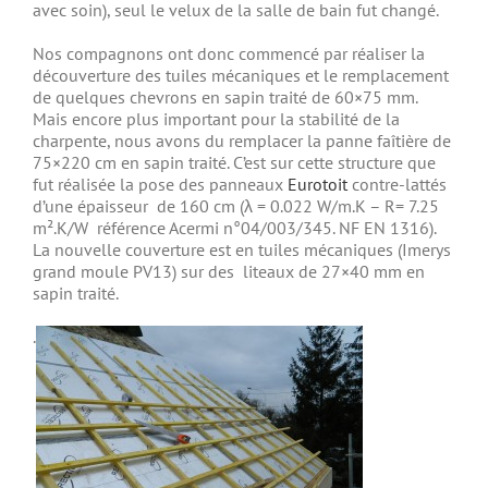
avec soin), seul le velux de la salle de bain fut changé.
Nos compagnons ont donc commencé par réaliser la
découverture des tuiles mécaniques et le remplacement
de quelques chevrons en sapin traité de 60×75 mm.
Mais encore plus important pour la stabilité de la
charpente, nous avons du remplacer la panne faîtière de
75×220 cm en sapin traité. C’est sur cette structure que
fut réalisée la pose des panneaux
Eurotoit
contre-lattés
d’une épaisseur de 160 cm (λ = 0.022 W/m.K – R= 7.25
m².K/W référence Acermi n°04/003/345. NF EN 1316).
La nouvelle couverture est en tuiles mécaniques (Imerys
grand moule PV13) sur des liteaux de 27×40 mm en
sapin traité.
.