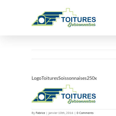
Skip
to
content
LogoToituresSoissonnaises250x
By
Fabrice
|
janvier 10th, 2016
|
0 Comments