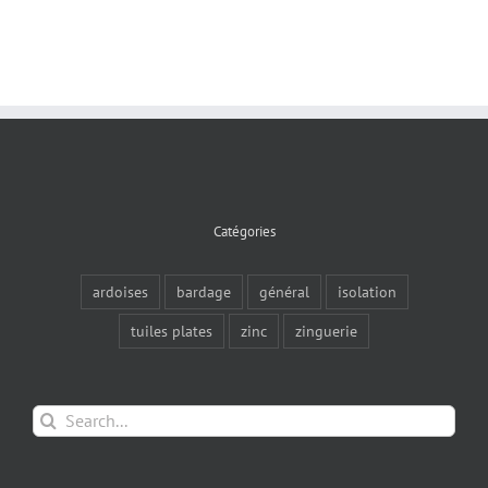
Catégories
ardoises
bardage
général
isolation
tuiles plates
zinc
zinguerie
Search
for: