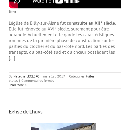
lien
L’église de Billy-sur-Aisne fut
construite au XII° siècle
.
Elle fut rénovée au XVI° siècle, surement pour être
agrandie. Actuellement elle garde les caractéristiques
romanes de la première phase de construction sur les
parties du clocher et du bas-côté nord. Les parties des
transepts, du bas-côté sud et du chœur possèdent les
[…]
By
Natacha LECLERC
|
mars 1st, 2017
|
Categories:
tuiles
sur
plates
|
Commentaires fermés
Eglise
Read More
de
Billy
sur
Aisne
Eglise de Lhuys