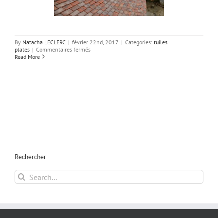
By
Natacha LECLERC
|
février 22nd, 2017
|
Categories:
tuiles
sur
plates
|
Commentaires fermés
Eglise
Read More
de
Lhuys
Rechercher
Search
for: