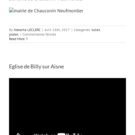
By
Natacha LECLERC
|
avril 18th, 2017
|
Categories:
tuiles
sur
plates
|
Commentaires fermés
Mairie
Read More
de
Chauconin-
Neufmontiers.
Eglise de Billy sur Aisne