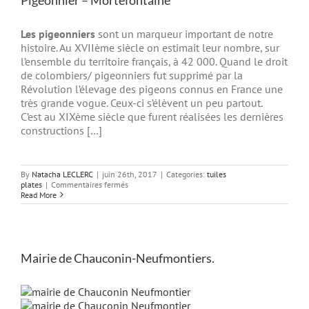
Les pigeonniers
sont un marqueur important de notre
histoire. Au XVIIème siècle on estimait leur nombre, sur
l’ensemble du territoire français, à 42 000. Quand le droit
de colombiers/ pigeonniers fut supprimé par la
Révolution l’élevage des pigeons connus en France une
très grande vogue. Ceux-ci s’élèvent un peu partout.
C’est au XIXème siècle que furent réalisées les dernières
constructions […]
By
Natacha LECLERC
|
juin 26th, 2017
|
Categories:
tuiles
sur
plates
|
Commentaires fermés
Pigeonnier
Read More
–
Mortefontaine
Mairie de Chauconin-Neufmontiers.