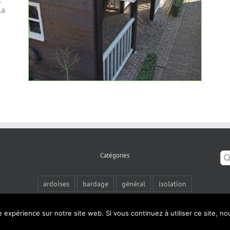
la
Se
Catégories
for
ardoises
bardage
général
isolation
tuiles plates
zinc
zinguerie
e expérience sur notre site web. Si vous continuez à utiliser ce site, n