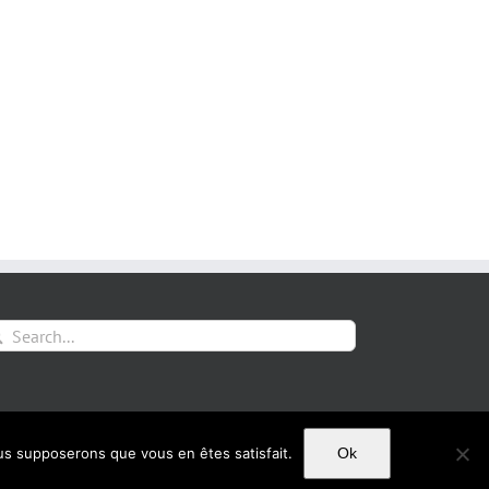
arch
:
Mentions Légales
ous supposerons que vous en êtes satisfait.
Ok