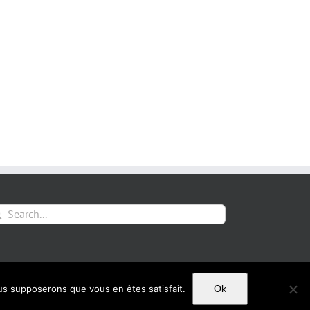
arch
:
Mentions Légales
ous supposerons que vous en êtes satisfait.
Ok