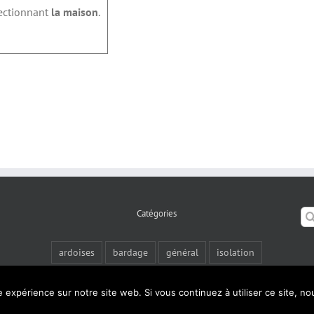
ectionnant
la maison
.
Se
Catégories
for
ardoises
bardage
général
isolation
tuiles plates
zinc
zinguerie
e expérience sur notre site web. Si vous continuez à utiliser ce site, n