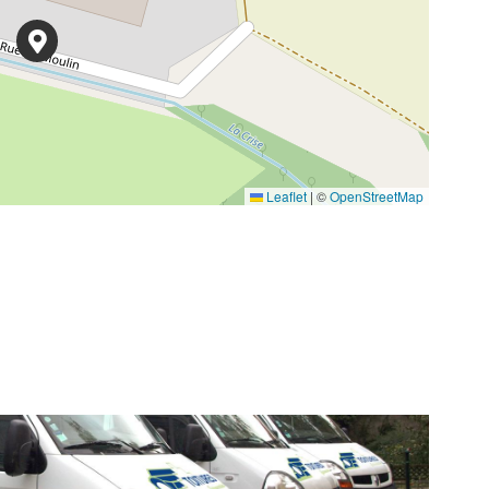
Leaflet
|
©
OpenStreetMap