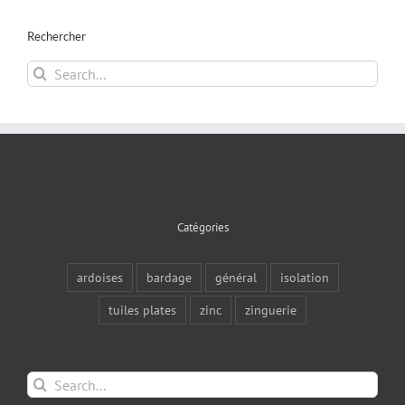
Rechercher
Search
for:
Catégories
ardoises
bardage
général
isolation
tuiles plates
zinc
zinguerie
Search
for: