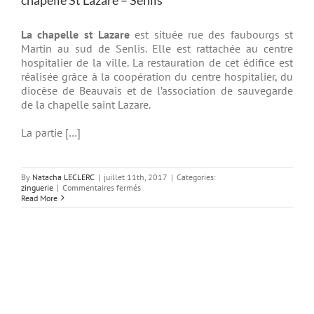
La chapelle st Lazare
est située rue des faubourgs st
Martin au sud de Senlis. Elle est rattachée au centre
hospitalier de la ville. La restauration de cet édifice est
réalisée grâce à la coopération du centre hospitalier, du
diocèse de Beauvais et de l’association de sauvegarde
de la chapelle saint Lazare.
La partie […]
By
Natacha LECLERC
|
juillet 11th, 2017
|
Categories:
sur
zinguerie
|
Commentaires fermés
chapelle
Read More
St
Lazare
–
Senlis