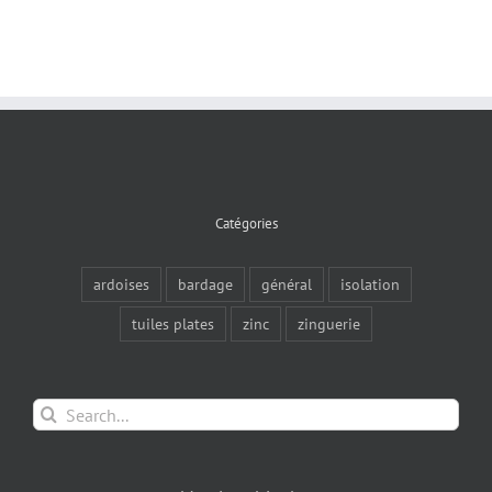
Catégories
ardoises
bardage
général
isolation
tuiles plates
zinc
zinguerie
Search
for: