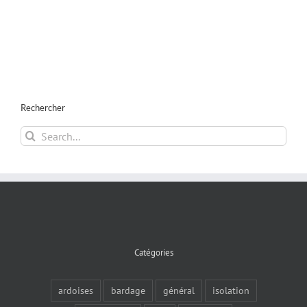
d’impôts
Rechercher
Search
for:
Catégories
ardoises
bardage
général
isolation